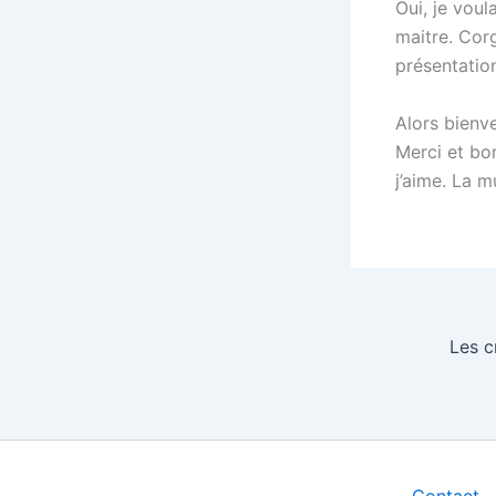
Oui, je voul
maitre. Cor
présentatio
Alors bienve
Merci et bon
j’aime. La m