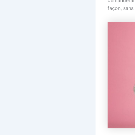
demanderai d
façon, sans