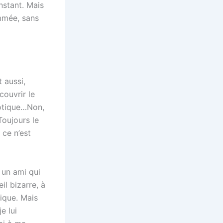
nstant. Mais
ommée, sans
 aussi,
couvrir le
aotique…Non,
Toujours le
 ce n’est
 un ami qui
il bizarre, à
ique. Mais
e lui