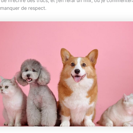
e m’écrire des trucs, et j’en ferai un mix, où je commenter
 manquer de respect.