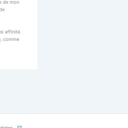
lle de mon
 de
i affinité.
le, comme