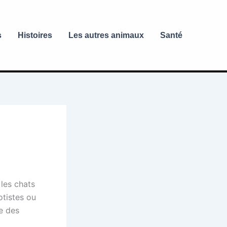
s
Histoires
Les autres animaux
Santé
les chats
otistes ou
ge des