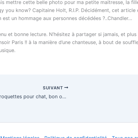
ais mettre cette belle photo pour ma petite maitresse, la fi
gy you know? Capitaine Holt, R.I.P. Décidément, cet article
n est un hommage aux personnes décédées ?..Chandler…
nu et bonne lecture. N’hésitez à partager si jamais, et plus s
soir Paris !! à la manière d’une chanteuse, à bout de souff
usique.
SUIVANT
Les croquettes pour chat, bon ou mauvais choix de nourriture ?