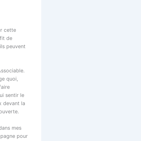
r cette
fit de
ils peuvent
Associable.
ge quoi,
faire
i sentir le
x devant la
ouverte.
s dans mes
ompagne pour