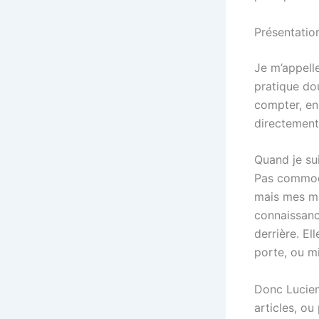
Présentatio
Je m’appell
pratique dou
compter, en 
directement
Quand je sui
Pas commode
mais mes mai
connaissance,
derrière. El
porte, ou mi
Donc Lucienn
articles, ou