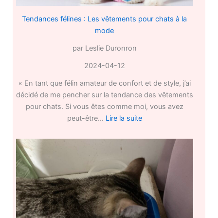
Tendances félines : Les vêtements pour chats à la
mode
par Leslie Duronron
2024-04-12
« En tant que félin amateur de confort et de style, j’ai
décidé de me pencher sur la tendance des vêtements
pour chats. Si vous êtes comme moi, vous avez
:
peut-être…
Lire la suite
Tendances
félines
:
Les
vêtements
pour
chats
à