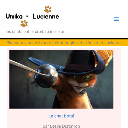
Aller
au
contenu
Main
les chats ont le droit au meilleur
Men
Bienvenue sur le blog de chat original de Umiko et Lucienne
Le chat botté
par Leslie Duronron