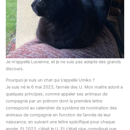
Je m’appelle Lucienne, et je ne suis pas adepte des grands
discours.
Pourquoi je suis un chat qui s’appelle Umiko ?
Je suis né le 6 mai 2023, l’année des U. Mon maitre adoré a
quelques principes, comme appeler ses animaux de
compagnie par un prénom dont la première lettre
correspond au calendrier de système de nomination des
animaux de compagnie en fonction de l’année de leur
naissance, en suivant une lettre spécifique pour chaque
année. Et 2023, c’était le U. Et c’était plus compliqué que