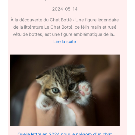
2024-05-14
À la découverte du Chat Botté : Une figure légendaire
de la littérature Le Chat Botté, ce félin malin et rusé
vêtu de bottes, est une figure emblématique de la…
:
Lire la suite
Le
chat
botté
Quelle lettre en 2024 pour le prénom d’un chat