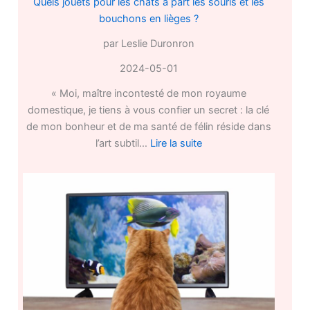
Quels jouets pour les chats à part les souris et les
bouchons en lièges ?
par Leslie Duronron
2024-05-01
« Moi, maître incontesté de mon royaume
domestique, je tiens à vous confier un secret : la clé
de mon bonheur et de ma santé de félin réside dans
:
l’art subtil…
Lire la suite
Quels
jouets
pour
les
chats
à
part
les
souris
et