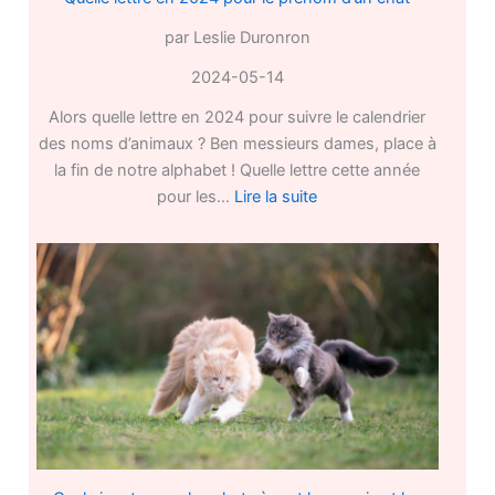
par Leslie Duronron
2024-05-14
Alors quelle lettre en 2024 pour suivre le calendrier
des noms d’animaux ? Ben messieurs dames, place à
la fin de notre alphabet ! Quelle lettre cette année
:
pour les…
Lire la suite
Quelle
lettre
en
2024
pour
le
prénom
d’un
chat