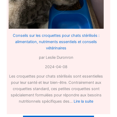
la
mode
Conseils sur les croquettes pour chats stérilisés :
alimentation, nutriments essentiels et conseils
vétérinaires
par Leslie Duronron
2024-04-08
Les croquettes pour chats stérilisés sont essentielles
pour leur santé et leur bien-être. Contrairement aux
croquettes standard, ces petites croquettes sont
spécialement formulées pour répondre aux besoins
:
nutritionnels spécifiques des…
Lire la suite
Conseils
sur