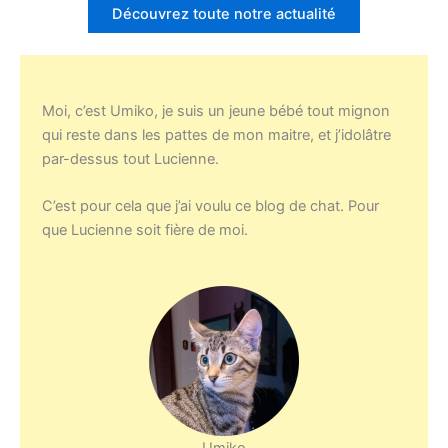
les
Découvrez toute notre actualité
croquettes
pour
chats
stérilisés
Moi, c’est Umiko, je suis un jeune bébé tout mignon
:
qui reste dans les pattes de mon maitre, et j’idolâtre
alimentation,
par-dessus tout Lucienne.
nutriments
essentiels
C’est pour cela que j’ai voulu ce blog de chat. Pour
et
que Lucienne soit fière de moi.
conseils
vétérinaires
Umiko