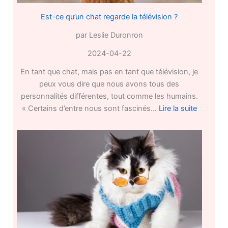
les
Est-ce qu’un chat regarde la télévision ?
bouchons
par Leslie Duronron
en
lièges
2024-04-22
?
En tant que chat, mais pas en tant que télévision, je
peux vous dire que nous avons tous des
personnalités différentes, tout comme les humains.
:
« Certains d’entre nous sont fascinés…
Lire la suite
Est-
ce
qu’un
chat
regarde
la
télévisio
?